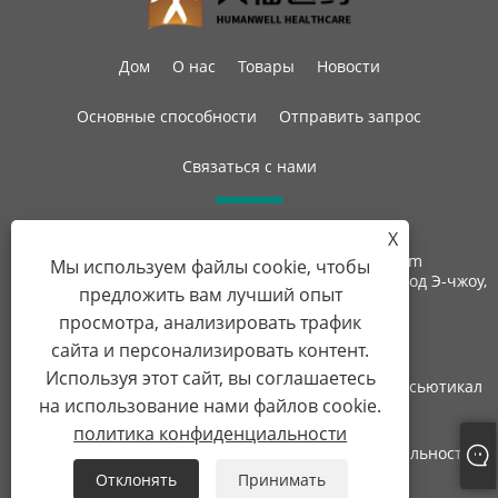
Дом
О нас
Товары
Новости
Основные способности
Отправить запрос
Связаться с нами
X
Тел.:
+86-27-87597155
Электронная почта:
sales@steroid-chem.com
Мы используем файлы cookie, чтобы
Адрес:
Район экономического развития Гедиан, город Э-чжоу,
предложить вам лучший опыт
провинция Хубэй, Китай.
просмотра, анализировать трафик
сайта и персонализировать контент.
Используя этот сайт, вы соглашаетесь
Copyright © 2022 Хубэй Гедиан Хьюманвелл Фармасьютикал
на использование нами файлов cookie.
Ко., Лтд. Все права защищены.
политика конфиденциальности
Links
Sitemap
RSS
XML
политика конфиденциальности
Отклонять
Принимать