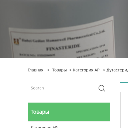
Главная
>
Товары
>
Категория API
> Дутастери
Товары
Категория API