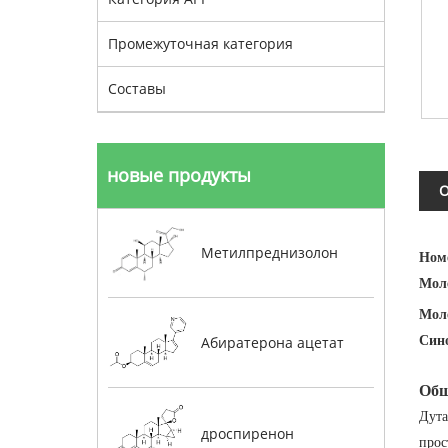
Промежуточная категория
Составы
новые продукты
О
Метилпреднизолон
Ном
Мол
Мол
Син
Абиратерона ацетат
Общ
Дута
дроспиренон
прос