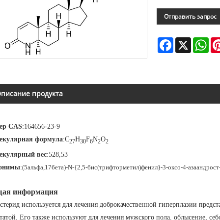
Отправить запрос
Facebook
X
Wh
писание продукта
ер CAS
:164656-23-9
екулярная формула
:С
H
F
N
O
27
30
6
2
2
екулярный вес
:528,53
онимы
:
(5альфа,17бета)-N-{2,5-бис(трифторметил)фенил}-3-оксо-4-азаандрост
ая информация
стерид используется для лечения доброкачественной гиперплазии предс
татой. Его также используют для лечения мужского пола. облысение, себ