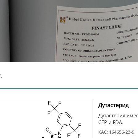
д
Дутастерид
Дутастерид имеет
CEP и FDA.
КАС: 164656-23-9