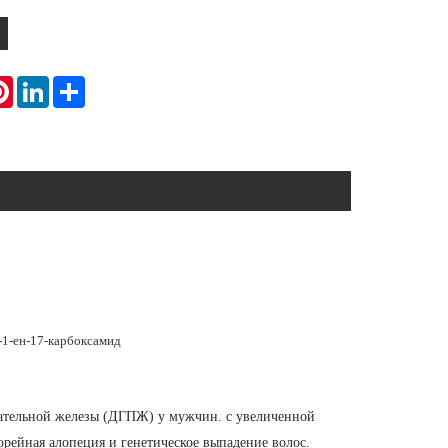
atsApp
Pinterest
LinkedIn
Share
-1-ен-17-карбоксамид
тательной железы (ДГПЖ) у мужчин. с увеличенной
орейная алопеция и генетическое выпадение волос.