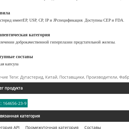
вила
стерид имеет
EP, USP, CP, IP и JP
спецификация. Доступны CEP и FDA.
апевтическая категория
лечении доброкачественной гиперплазии предстательной железы.
тупные составы
ая капсула
ячие Теги: Дутастерид, Китай, Поставщики, Производители, Фаб
ег продукта
: 164656-23-9
вязанная категория
егория API
Промежуточная категория
Составы