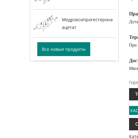
Пра
Медроксипрогестерона
Дута
ацетат
Тер
При 
Все новые продукты
Дос
Мягк
Гор
Т
КАС
С
Кат