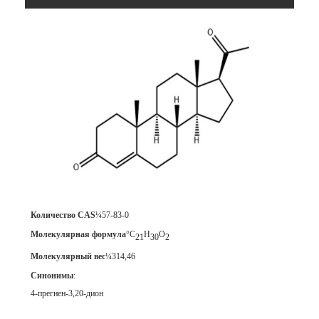
Количество CAS
¼57-83-0
Молекулярная формула
°С
H
O
21
30
2
Молекулярный вес
¼314,46
Синонимы
:
4-прегнен-3,2
0-дион