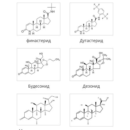
финастерид
Дутастерид
Будесонид
Дезонид