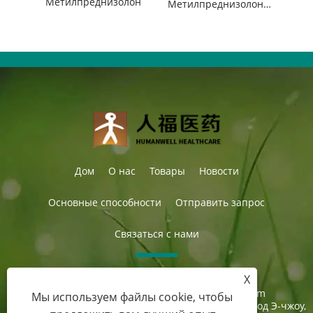
Метилпреднизолон
Метилпреднизолона гемисукцинат
Дом
О нас
Товары
Новости
Основные способности
Отправить запрос
Связаться с нами
X
Тел.:
+86-27-87597155
Электронная почта:
sales@steroid-chem.com
Мы используем файлы cookie, чтобы
Адрес:
Район экономического развития Гедиан, город Э-чжоу,