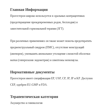
Главная Информация
Прогестерон широко используется в оральных контрацептивах
(предотвращение преждевременных родов, бесплодия) и
заместительной гормональной терапии (ЗГТ).
При различных применениях он также может помочь предотвратить
предменструальный синдром (ПМС), отсутствие менструаций
(аменорея), уменьшить аномальное утолщение слизистой оболочки
матки (гиперплазия эндометрия) и симптомы менопаузы.
Нормативные документы
Прогестерон имеет спецификации EP, USP, CP, JP, IP и KP. Доступен
CEP, одобрен EU-GMP и FDA.
Терапевтическая категория
Акушерство и гинекология